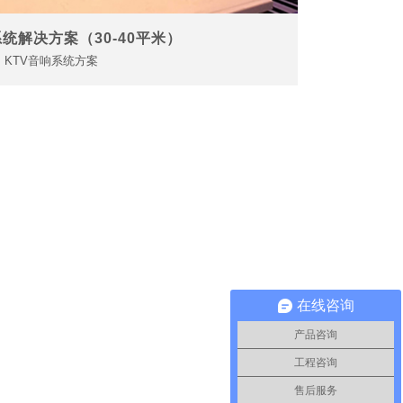
系统解决方案（30-40平米）
KTV音响系统方案
在线咨询
产品咨询
工程咨询
售后服务