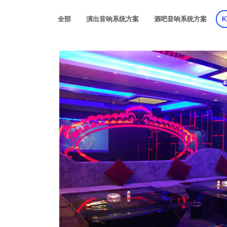
全部
演出音响系统方案
酒吧音响系统方案