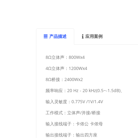
产品描述
应用案例
8Ω立体声：800Wx4
4Ω立体声：1200Wx4
8Ω桥接：2400Wx2
频率响应：20 Hz - 20 kHz(0.5~-1.5dB)、
输入灵敏度：0.775V /1V/1.4V
工作模式：立体声/并接/桥接
输入接线端子：卡侬公 卡侬母
输出接线端子：输出四方座